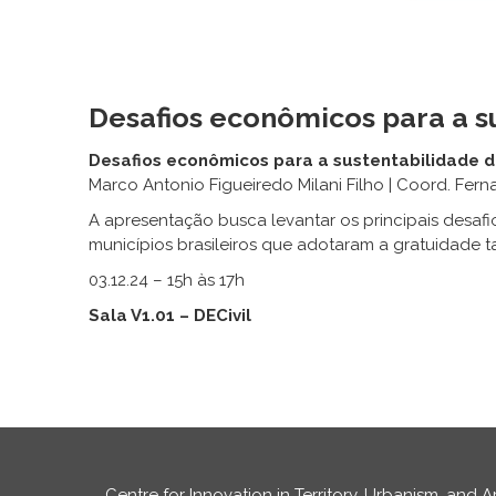
Desafios econômicos para a s
Desafios econômicos para a sustentabilidade d
Marco Antonio Figueiredo Milani Filho | Coord. Fer
A apresentação busca levantar os principais desaf
municípios brasileiros que adotaram a gratuidade tari
03.12.24 – 15h às 17h
Sala V1.01 – DECivil
Centre for Innovation in Territory, Urbanism, and A