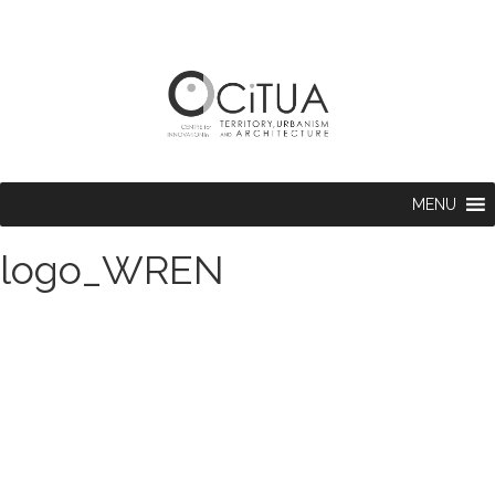
MENU
logo_WREN