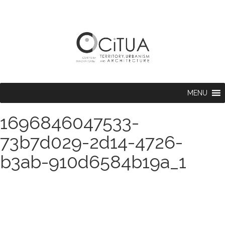
MENU
1696846047533-
73b7d029-2d14-4726-
b3ab-910d6584b19a_1