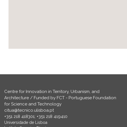
Centre for Innovation in Territory, Urbanism, and
Architecture / Funded by FCT - Portuguese Foundation
for Science and Technology
citua@tecnico.ulisboa.pt
+351 218 418301; +351 218 419410
Universidade de Lisboa